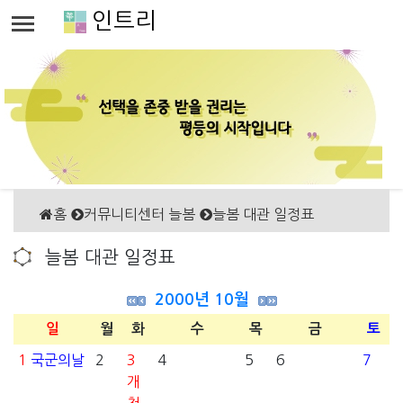
인트리
홈
커뮤니티센터 늘봄
늘봄 대관 일정표
늘봄 대관 일정표
2000년 10월
일
월
화
수
목
금
토
1
국군의날
2
3
4
5
6
7
개