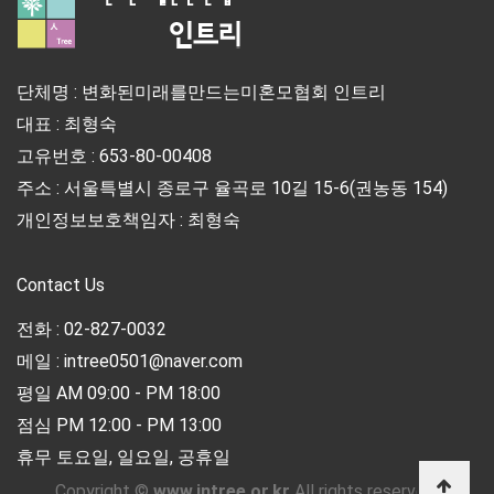
단체명 : 변화된미래를만드는미혼모협회 인트리
대표 : 최형숙
고유번호 : 653-80-00408
주소 : 서울특별시 종로구 율곡로 10길 15-6(권농동 154)
개인정보보호책임자 : 최형숙
Contact Us
전화 : 02-827-0032
메일 : intree0501@naver.com
평일 AM 09:00 - PM 18:00
점심 PM 12:00 - PM 13:00
휴무 토요일, 일요일, 공휴일
Copyright ©
www.intree.or.kr
All rights reserved.