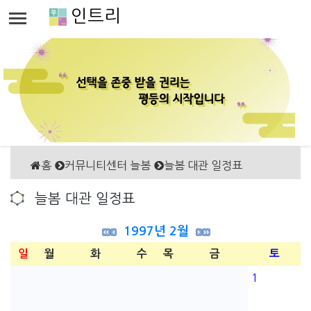
인트리
홈
커뮤니티센터 늘봄
늘봄 대관 일정표
늘봄 대관 일정표
1997년 2월
일
월
화
수
목
금
토
1