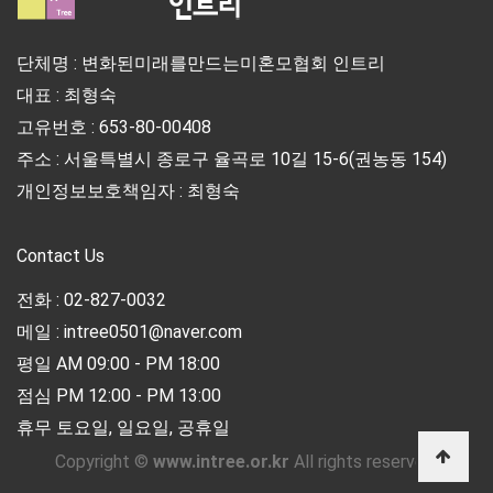
단체명 : 변화된미래를만드는미혼모협회 인트리
대표 : 최형숙
고유번호 : 653-80-00408
주소 : 서울특별시 종로구 율곡로 10길 15-6(권농동 154)
개인정보보호책임자 : 최형숙
Contact Us
전화 : 02-827-0032
메일 : intree0501@naver.com
평일 AM 09:00 - PM 18:00
점심 PM 12:00 - PM 13:00
휴무 토요일, 일요일, 공휴일
Copyright ©
www.intree.or.kr
All rights reserved.