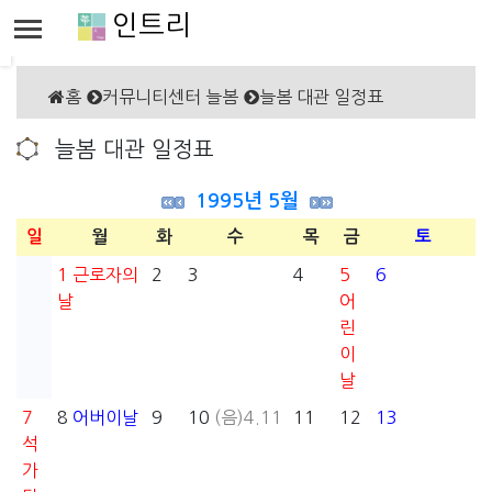
인트리
홈
커뮤니티센터 늘봄
늘봄 대관 일정표
늘봄 대관 일정표
1995년 5월
일
월
화
수
목
금
토
1
근로자의
2
3
4
5
6
날
어
린
이
날
7
8
어버이날
9
10
(음)4.11
11
12
13
석
가