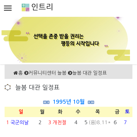
인트리
홈
커뮤니티센터 늘봄
늘봄 대관 일정표
늘봄 대관 일정표
1995년 10월
일
월
화
수
목
금
토
1
국군의날
2
3
개천절
4
5
(음)8.11*
6
7