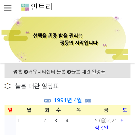
인트리
홈
커뮤니티센터 늘봄
늘봄 대관 일정표
늘봄 대관 일정표
1991년 4월
일
월
화
수
목
금
토
1
2
3
4
5
(음)2.21
6
식목일