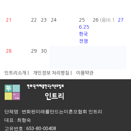
21
22
23
24
25
26
(음)6.1
27
6.25
한국
전쟁
28
29
30
인트리소개 |
개인정보 처리방침 |
이용약관
단체명 : 변화된미래를만드는미혼모협회 인트리
대표 : 최형숙
고유번호 : 653-80-00408