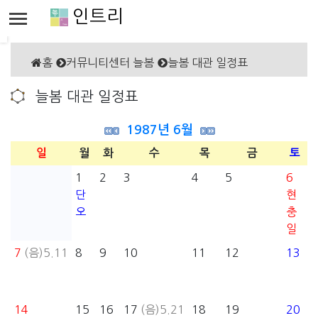
인트리
홈
커뮤니티센터 늘봄
늘봄 대관 일정표
늘봄 대관 일정표
1987년 6월
일
월
화
수
목
금
토
1
2
3
4
5
6
단
현
오
충
일
7
(음)5.11
8
9
10
11
12
13
14
15
16
17
(음)5.21
18
19
20