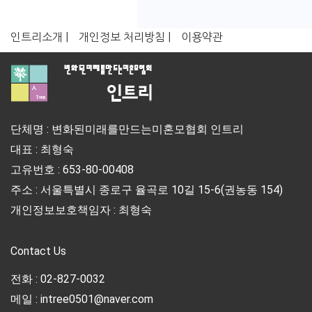
인트리소개 |
개인정보 처리방침 |
이용약관
단체명 : 변화된미래를만드는미혼모협회 인트리
대표 : 최형숙
고유번호 : 653-80-00408
주소 : 서울특별시 종로구 율곡로 10길 15-6(권농동 154)
개인정보보호책임자 : 최형숙
Contact Us
전화 : 02-827-0032
메일 : intree0501@naver.com