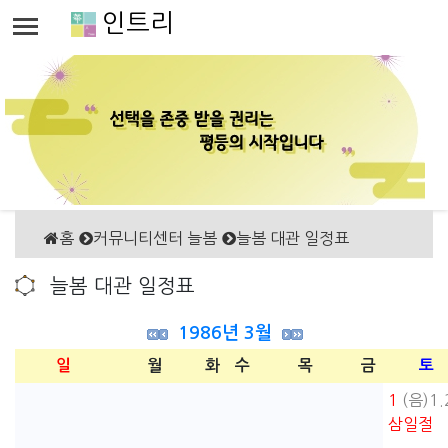
인트리
홈
커뮤니티센터 늘봄
늘봄 대관 일정표
늘봄 대관 일정표
1986년 3월
일
월
화
수
목
금
토
1
(음)1.
삼일절