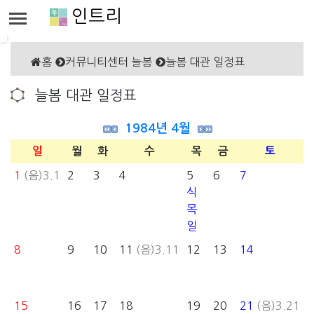
인트리
홈
커뮤니티센터 늘봄
늘봄 대관 일정표
늘봄 대관 일정표
1984년 4월
일
월
화
수
목
금
토
1
(음)3.1
2
3
4
5
6
7
식
목
일
8
9
10
11
(음)3.11
12
13
14
15
16
17
18
19
20
21
(음)3.21