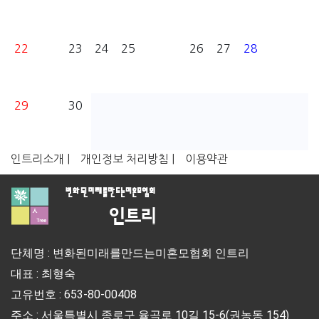
22
23
24
25
26
27
28
29
30
인트리소개 |
개인정보 처리방침 |
이용약관
단체명 : 변화된미래를만드는미혼모협회 인트리
대표 : 최형숙
고유번호 : 653-80-00408
주소 : 서울특별시 종로구 율곡로 10길 15-6(권농동 154)