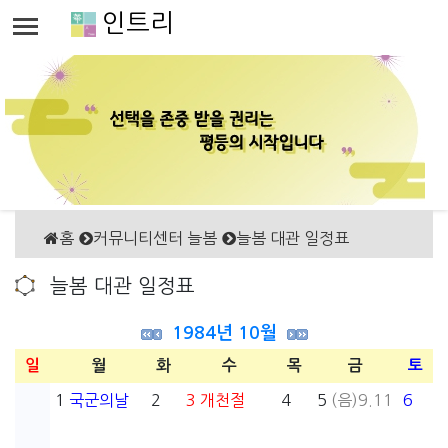
인트리
홈
커뮤니티센터 늘봄
늘봄 대관 일정표
늘봄 대관 일정표
1984년 10월
일
월
화
수
목
금
토
1
국군의날
2
3
개천절
4
5
(음)9.11
6