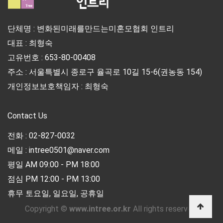
단체명 : 변화된미래를만드는미혼모협회 인트리
대표 : 최형숙
고유번호 : 653-80-00408
주소 : 서울특별시 종로구 율곡로 10길 15-6(권농동 154)
개인정보보호책임자 : 최형숙
Contact Us
전화 : 02-827-0032
메일 : intree0501@naver.com
평일 AM 09:00 - PM 18:00
점심 PM 12:00 - PM 13:00
휴무 토요일, 일요일, 공휴일
Copyright ©
www.intree.or.kr
All rights reserved.