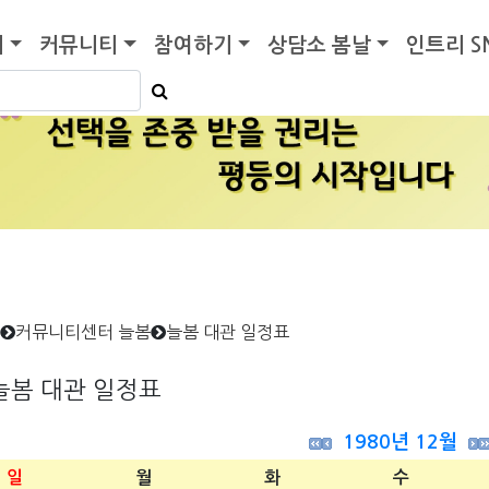
기
커뮤니티
참여하기
상담소 봄날
인트리 S
커뮤니티센터 늘봄
늘봄 대관 일정표
늘봄 대관 일정표
1980년 12월
일
월
화
수