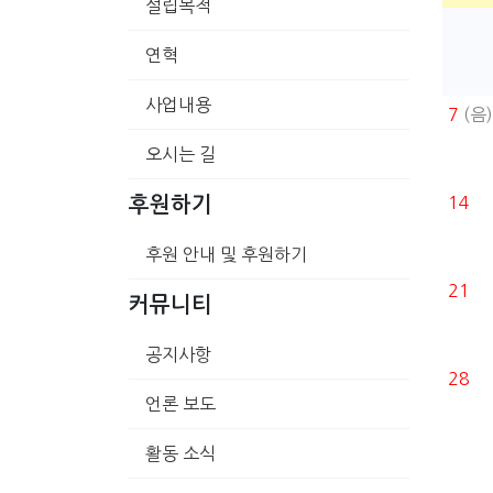
설립목적
연혁
사업내용
7
(음)
오시는 길
14
후원하기
후원 안내 및 후원하기
21
커뮤니티
공지사항
28
언론 보도
활동 소식