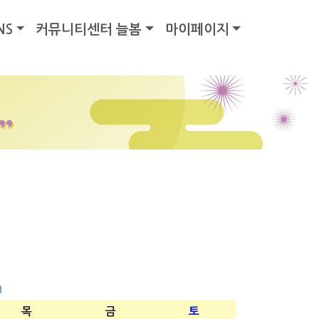
NS
커뮤니티센터 늘봄
마이페이지
목
금
토