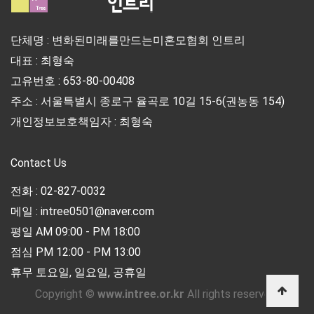
단체명 : 변화된미래를만드는미혼모협회 인트리
대표 : 최형숙
고유번호 : 653-80-00408
주소 : 서울특별시 종로구 율곡로 10길 15-6(권농동 154)
개인정보보호책임자 : 최형숙
Contact Us
전화 : 02-827-0032
메일 : intree0501@naver.com
평일 AM 09:00 - PM 18:00
점심 PM 12:00 - PM 13:00
휴무 토요일, 일요일, 공휴일
Copyright ©
www.intree.or.kr
All rights reserved.