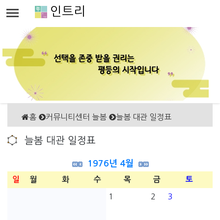
인트리
홈
커뮤니티센터 늘봄
늘봄 대관 일정표
늘봄 대관 일정표
1976년 4월
일
월
화
수
목
금
토
1
2
3