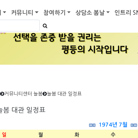
기
커뮤니티
참여하기
상담소 봄날
인트리 S
커뮤니티센터 늘봄
늘봄 대관 일정표
늘봄 대관 일정표
1974년 7월
일
월
화
수