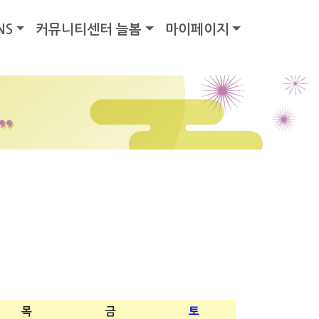
NS
커뮤니티센터 늘봄
마이페이지
목
금
토