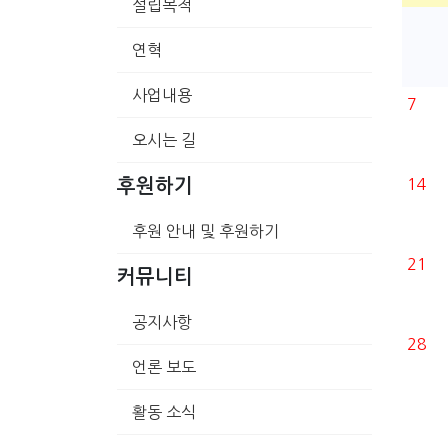
설립목적
연혁
사업내용
7
오시는 길
14
후원하기
후원 안내 및 후원하기
21
커뮤니티
공지사항
28
언론 보도
활동 소식