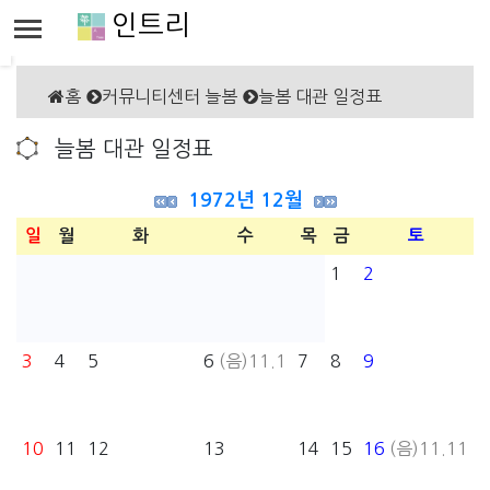
인트리
홈
커뮤니티센터 늘봄
늘봄 대관 일정표
늘봄 대관 일정표
1972년 12월
일
월
화
수
목
금
토
1
2
3
4
5
6
(음)11.1
7
8
9
10
11
12
13
14
15
16
(음)11.11