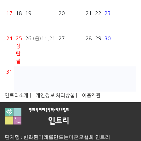
17
18
19
20
21
22
23
24
25
26
(음)11.21
27
28
29
30
성
탄
절
31
인트리소개 |
개인정보 처리방침 |
이용약관
단체명 : 변화된미래를만드는미혼모협회 인트리