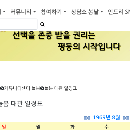
기
커뮤니티
참여하기
상담소 봄날
인트리 S
커뮤니티센터 늘봄
늘봄 대관 일정표
늘봄 대관 일정표
1969년 8월
일
월
화
수