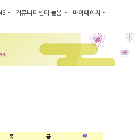
NS
커뮤니티센터 늘봄
마이페이지
목
금
토