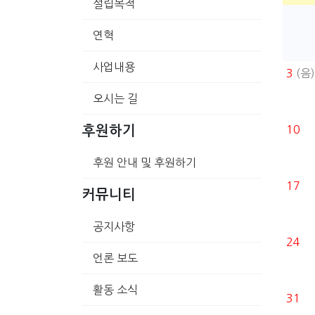
설립목적
연혁
사업내용
3
(음)
오시는 길
10
후원하기
후원 안내 및 후원하기
17
커뮤니티
공지사항
24
언론 보도
활동 소식
31