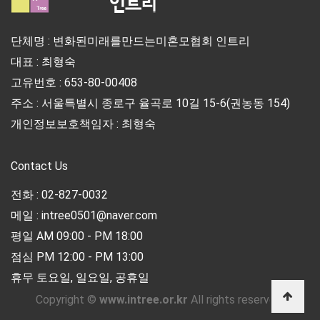
단체명 : 변화된미래를만드는미혼모협회 인트리
대표 : 최형숙
고유번호 : 653-80-00408
주소 : 서울특별시 종로구 율곡로 10길 15-6(권농동 154)
개인정보보호책임자 : 최형숙
Contact Us
전화 : 02-827-0032
메일 : intree0501@naver.com
평일 AM 09:00 - PM 18:00
점심 PM 12:00 - PM 13:00
휴무 토요일, 일요일, 공휴일
Copyright ©
www.intree.or.kr
All rights reserved.