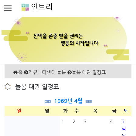
인트리
홈
커뮤니티센터 늘봄
늘봄 대관 일정표
늘봄 대관 일정표
1969년 4월
일
월
화
수
목
금
토
1
2
3
4
5
식