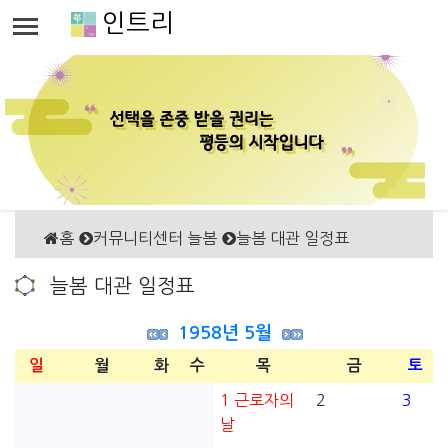
인트리
홈
커뮤니티센터 늘봄
늘봄 대관 일정표
늘봄 대관 일정표
1958년 5월
일
월
화
수
목
금
토
1
근로자의
2
3
날