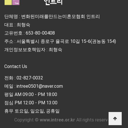
단체명 : 변화된미래를만드는미혼모협회 인트리
대표 : 최형숙
고유번호 : 653-80-00408
주소 : 서울특별시 종로구 율곡로 10길 15-6(권농동 154)
개인정보보호책임자 : 최형숙
Contact Us
전화 : 02-827-0032
메일 : intree0501@naver.com
평일 AM 09:00 - PM 18:00
점심 PM 12:00 - PM 13:00
휴무 토요일, 일요일, 공휴일
Copyright ©
www.intree.or.kr
All rights reserved.