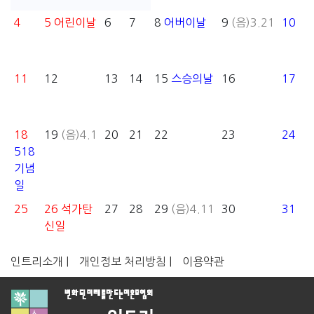
4
5
어린이날
6
7
8
어버이날
9
(음)3.21
10
11
12
13
14
15
스승의날
16
17
18
19
(음)4.1
20
21
22
23
24
518
기념
일
25
26
석가탄
27
28
29
(음)4.11
30
31
신일
인트리소개 |
개인정보 처리방침 |
이용약관