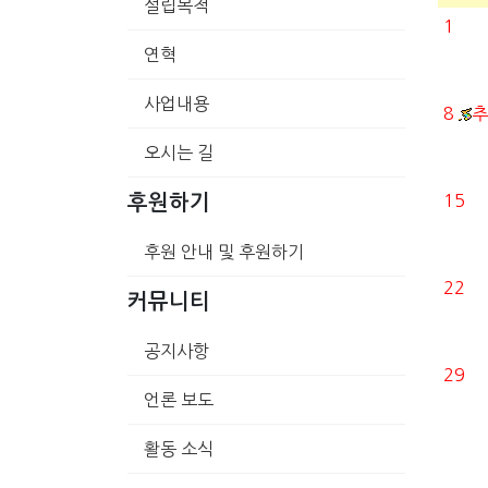
설립목적
1
연혁
사업내용
8
추
오시는 길
15
후원하기
후원 안내 및 후원하기
22
커뮤니티
공지사항
29
언론 보도
활동 소식