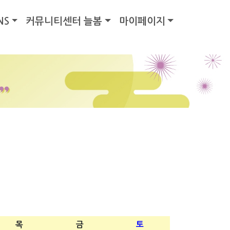
NS
커뮤니티센터 늘봄
마이페이지
목
금
토