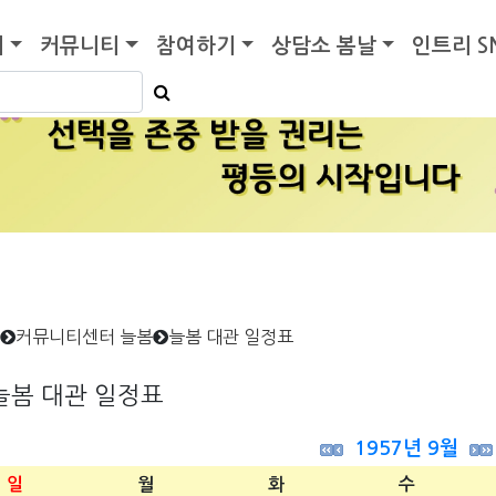
기
커뮤니티
참여하기
상담소 봄날
인트리 S
커뮤니티센터 늘봄
늘봄 대관 일정표
늘봄 대관 일정표
1957년 9월
일
월
화
수