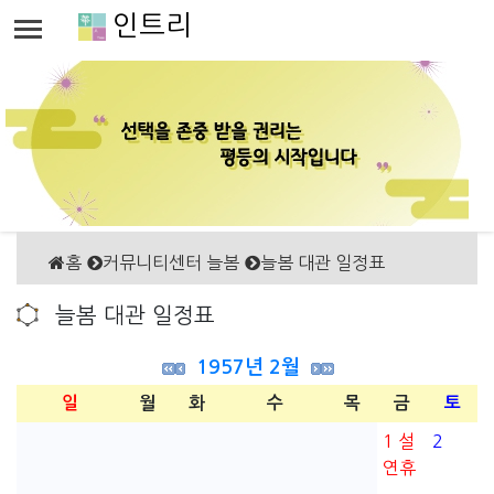
인트리
홈
커뮤니티센터 늘봄
늘봄 대관 일정표
늘봄 대관 일정표
1957년 2월
일
월
화
수
목
금
토
1
설
2
연휴