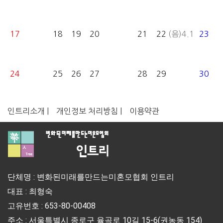
17
18
19
20
21
22
(음)4.1
23
24
25
26
27
28
29
30
인트리소개 |
개인정보 처리방침 |
이용약관
단체명 : 변화된미래를만드는미혼모협회 인트리
대표 : 최형숙
고유번호 : 653-80-00408
주소 : 서울특별시 종로구 율곡로 10길 15-6(권농동 154)