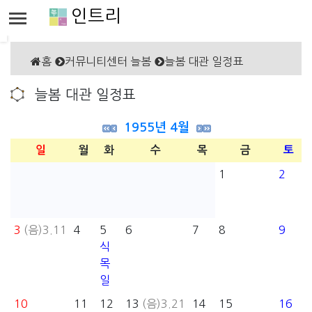
인트리
홈
커뮤니티센터 늘봄
늘봄 대관 일정표
늘봄 대관 일정표
1955년 4월
일
월
화
수
목
금
토
1
2
3
(음)3.11
4
5
6
7
8
9
식
목
일
10
11
12
13
(음)3.21
14
15
16