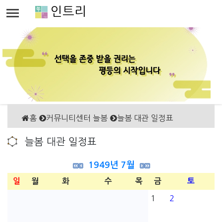
인트리
홈
커뮤니티센터 늘봄
늘봄 대관 일정표
늘봄 대관 일정표
1949년 7월
일
월
화
수
목
금
토
1
2