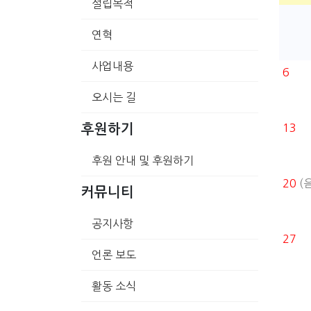
설립목적
연혁
사업내용
6
오시는 길
13
후원하기
후원 안내 및 후원하기
20
(음
커뮤니티
공지사항
27
언론 보도
활동 소식