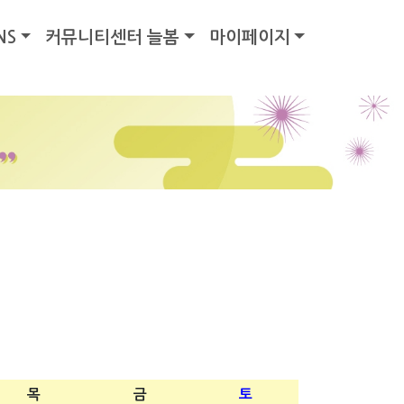
NS
커뮤니티센터 늘봄
마이페이지
목
금
토