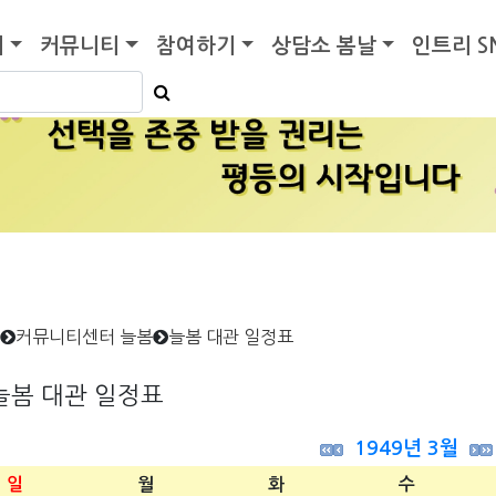
기
커뮤니티
참여하기
상담소 봄날
인트리 S
커뮤니티센터 늘봄
늘봄 대관 일정표
늘봄 대관 일정표
1949년 3월
일
월
화
수