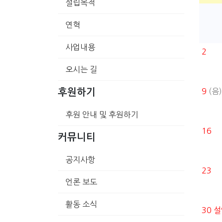
설립목적
연혁
사업내용
2
오시는 길
9
(음)
후원하기
후원 안내 및 후원하기
16
커뮤니티
공지사항
23
언론 보도
활동 소식
30
설