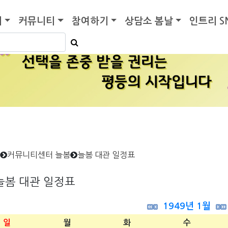
기
커뮤니티
참여하기
상담소 봄날
인트리 S
커뮤니티센터 늘봄
늘봄 대관 일정표
늘봄 대관 일정표
1949년 1월
일
월
화
수