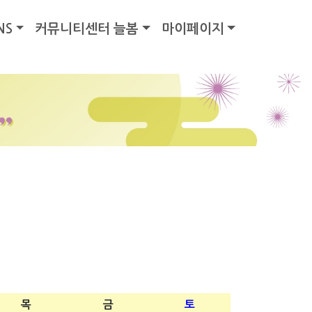
NS
커뮤니티센터 늘봄
마이페이지
목
금
토