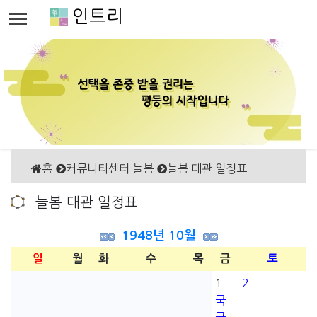
인트리
홈
커뮤니티센터 늘봄
늘봄 대관 일정표
늘봄 대관 일정표
1948년 10월
일
월
화
수
목
금
토
1
2
국