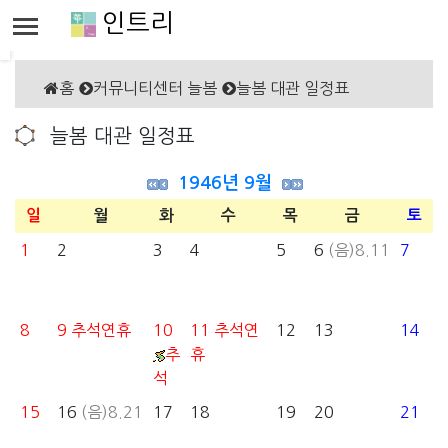
인트리
홈
커뮤니티센터 늘봄
늘봄 대관 일정표
늘봄 대관 일정표
1946년 9월
일
월
화
수
목
금
토
1
2
3
4
5
6
(음)8.11
7
8
9
추석연휴
10
11
추석연
12
13
14
추
휴
석
15
16
(음)8.21
17
18
19
20
21