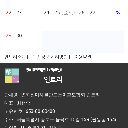
22
23
24
25
(음)9.1
26
27
28
29
30
인트리소개 |
개인정보 처리방침 |
이용약관
단체명 : 변화된미래를만드는미혼모협회 인트리
대표 : 최형숙
고유번호 : 653-80-00408
주소 : 서울특별시 종로구 율곡로 10길 15-6(권농동 154)
개인정보보호책임자 : 최형숙