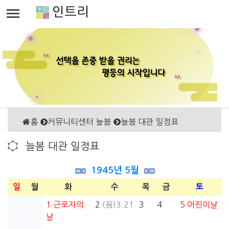
인트리
홈
커뮤니티센터 늘봄
늘봄 대관 일정표
늘봄 대관 일정표
1945년 5월
일
월
화
수
목
금
토
1
근로자의
2
(음)3.21
3
4
5
어린이날
날