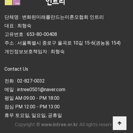
단체명 : 변화된미래를만드는미혼모협회 인트리
대표 : 최형숙
고유번호 : 653-80-00408
주소 : 서울특별시 종로구 율곡로 10길 15-6(권농동 154)
개인정보보호책임자 : 최형숙
Contact Us
전화 : 02-827-0032
메일 : intree0501@naver.com
평일 AM 09:00 - PM 18:00
점심 PM 12:00 - PM 13:00
휴무 토요일, 일요일, 공휴일
Copyright ©
www.intree.or.kr
All rights reserved.