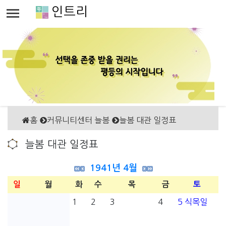
인트리
홈
커뮤니티센터 늘봄
늘봄 대관 일정표
늘봄 대관 일정표
1941년 4월
일
월
화
수
목
금
토
1
2
3
4
5
식목일