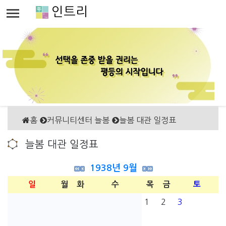
인트리
홈
커뮤니티센터 늘봄
늘봄 대관 일정표
늘봄 대관 일정표
1938년 9월
일
월
화
수
목
금
토
1
2
3