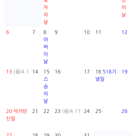
로
린
자
이
의
날
날
6
7
8
9
10
11
12
어
버
이
날
13
(음)4.1
14
15
16
17
18
518기
19
스
념일
승
의
날
20
석가탄
21
22
23
(음)4.11
24
25
26
신일
27
28
29
30
31