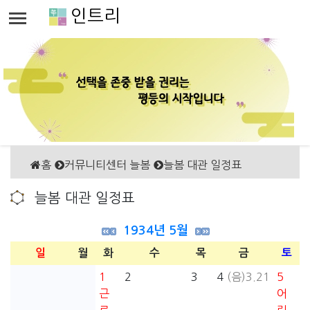
인트리
홈
커뮤니티센터 늘봄
늘봄 대관 일정표
늘봄 대관 일정표
1934년 5월
일
월
화
수
목
금
토
1
2
3
4
(음)3.21
5
근
어