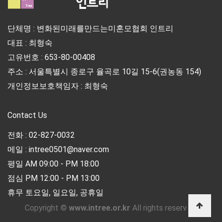
단체명 : 변화된미래를만드는미혼모협회 인트리
대표 : 최형숙
고유번호 : 653-80-00408
주소 : 서울특별시 종로구 율곡로 10길 15-6(권농동 154)
개인정보보호책임자 : 최형숙
Contact Us
전화 : 02-827-0032
메일 : intree0501@naver.com
평일 AM 09:00 - PM 18:00
점심 PM 12:00 - PM 13:00
휴무 토요일, 일요일, 공휴일
Copyright ©
www.intree.or.kr
All rights reserved.