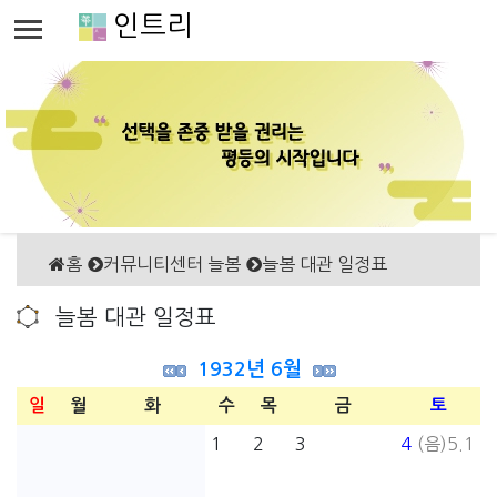
인트리
홈
커뮤니티센터 늘봄
늘봄 대관 일정표
늘봄 대관 일정표
1932년 6월
일
월
화
수
목
금
토
1
2
3
4
(음)5.1