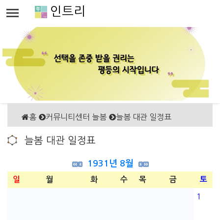
인트리
홈
커뮤니티센터 늘봄
늘봄 대관 일정표
늘봄 대관 일정표
1931년 8월
일
월
화
수
목
금
토
1