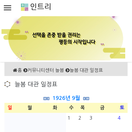
인트리
홈
커뮤니티센터 늘봄
늘봄 대관 일정표
늘봄 대관 일정표
1926년 9월
일
월
화
수
목
금
토
1
2
3
4