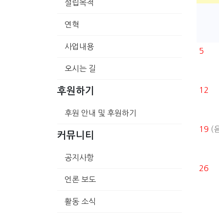
설립목적
연혁
사업내용
5
오시는 길
12
후원하기
후원 안내 및 후원하기
19
(음
커뮤니티
공지사항
26
언론 보도
활동 소식