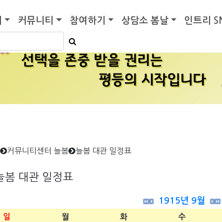
기
커뮤니티
참여하기
상담소 봄날
인트리 S
커뮤니티센터 늘봄
늘봄 대관 일정표
늘봄 대관 일정표
1915년 9월
일
월
화
수