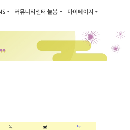
NS
커뮤니티센터 늘봄
마이페이지
목
금
토