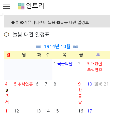
인트리
홈
커뮤니티센터 늘봄
늘봄 대관 일정표
늘봄 대관 일정표
1914년 10월
일
월
화
수
목
금
토
1
국군의날
2
3
개천절
추석연휴
4
5
추석연휴
6
7
8
9
10
(음)8.21
한
추
글
석
날
11
12
13
14
15
16
17