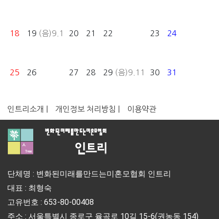
18
19
(음)9.1
20
21
22
23
24
25
26
27
28
29
(음)9.11
30
31
인트리소개 |
개인정보 처리방침 |
이용약관
단체명 : 변화된미래를만드는미혼모협회 인트리
대표 : 최형숙
고유번호 : 653-80-00408
주소 : 서울특별시 종로구 율곡로 10길 15-6(권농동 154)