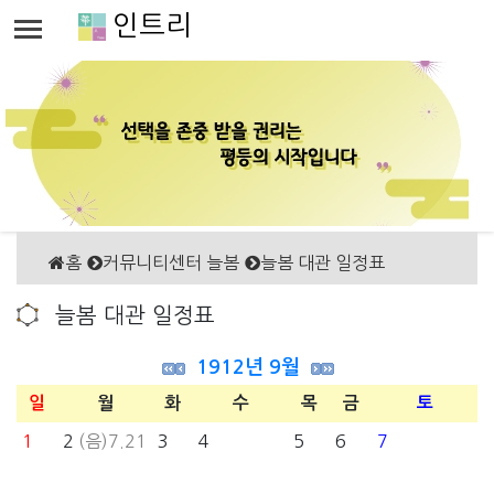
인트리
홈
커뮤니티센터 늘봄
늘봄 대관 일정표
늘봄 대관 일정표
1912년 9월
일
월
화
수
목
금
토
1
2
(음)7.21
3
4
5
6
7