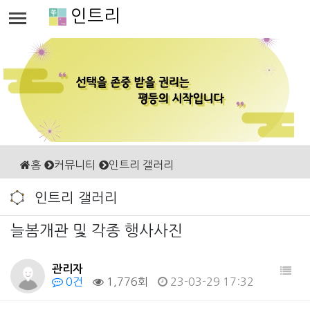
인트리
홈
커뮤니티
인트리 갤러리
인트리 갤러리
늘봄개관 및 각종 행사사진
관리자
0건
1,776회
23-03-29 17:32