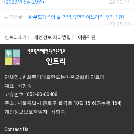
(2023년 6월 29일)
23.10.11
다음글
한부모가족의 날 기념 휴먼라이브러리 후기 1탄!
23.05.22
인트리소개 |
개인정보 처리방침 |
이용약관
단체명 : 변화된미래를만드는미혼모협회 인트리
대표 : 최형숙
고유번호 : 653-80-00408
주소 : 서울특별시 종로구 율곡로 10길 15-6(권농동 154)
개인정보보호책임자 : 최형숙
Contact Us