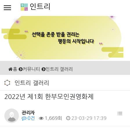
인트리
홈
커뮤니티
인트리 갤러리
인트리 갤러리
2022년 제1회 한부모인권영화제
관리자
0건
1,669회
23-03-29 17:39