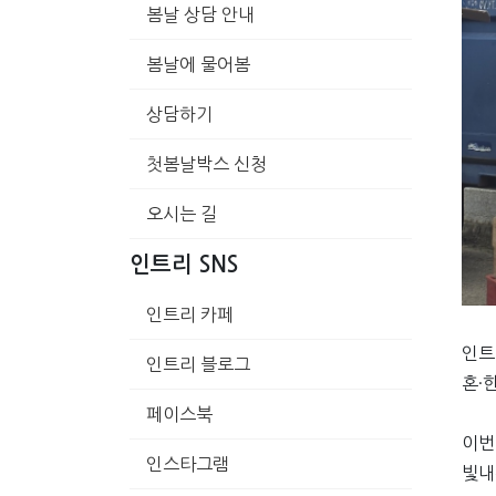
봄날 상담 안내
봄날에 물어봄
상담하기
첫봄날박스 신청
오시는 길
인트리 SNS
인트리 카페
인트
인트리 블로그
혼·
페이스북
이번
인스타그램
빛내