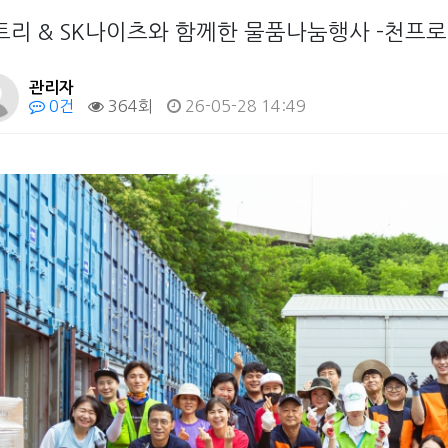
트리 & SK나이츠와 함께한 물품나눔행사 -천프로
관리자
0건
364회
26-05-28 14:49