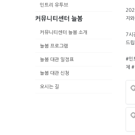
인트리 유투브
20
지와
커뮤니티센터 늘봄
커뮤니티센터 늘봄 소개
7시
드립
늘봄 프로그램
#인
늘봄 대관 일정표
체 
늘봄 대관 신청
오시는 길