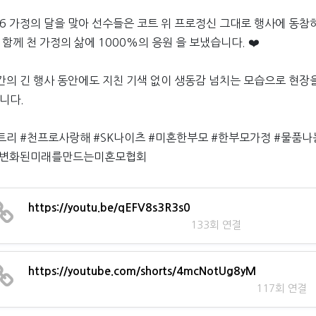
26 가정의 달을 맞아 선수들은 코트 위 프로정신 그대로 행사에 동참하
 함께 천 가정의 삶에 1000%의 응원 을 보냈습니다. ❤️
간의 긴 행사 동안에도 지친 기색 없이 생동감 넘치는 모습으로 현장
니다.
트리 #천프로사랑해 #SK나이츠 #미혼한부모 #한부모가정 #물품나
#변화된미래를만드는미혼모협회
https://youtu.be/qEFV8s3R3s0
133회 연결
https://youtube.com/shorts/4mcNotUg8yM
117회 연결