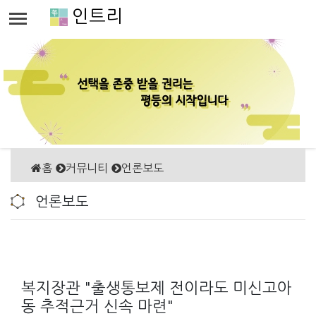
인트리
홈
커뮤니티
언론보도
언론보도
복지장관 "출생통보제 전이라도 미신고아
동 추적근거 신속 마련"