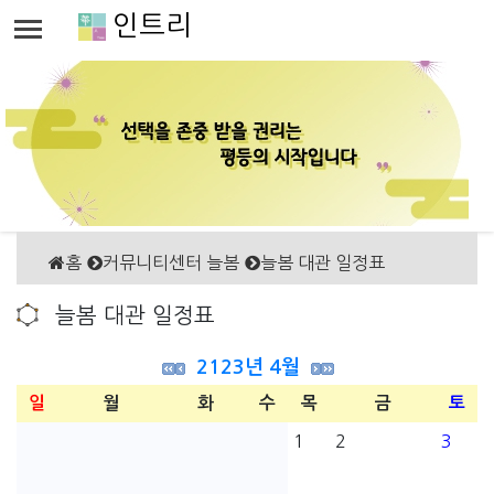
인트리
홈
커뮤니티센터 늘봄
늘봄 대관 일정표
늘봄 대관 일정표
2123년 4월
일
월
화
수
목
금
토
1
2
3