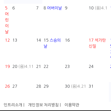
5
6
7
8
어버이날
9
10
(음)4.1
어
린
이
날
12
13
14
15
스승의
16
17
석가탄
날
신일
19
20
(음)4.11
21
22
23
24
26
27
28
29
30
(음)4.21
31
인트리소개 |
개인정보 처리방침 |
이용약관