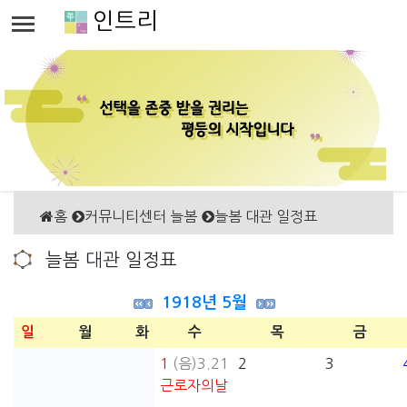
인트리
홈
커뮤니티센터 늘봄
늘봄 대관 일정표
늘봄 대관 일정표
1918년 5월
일
월
화
수
목
금
1
(음)3.21
2
3
근로자의날