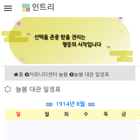
인트리
홈
커뮤니티센터 늘봄
늘봄 대관 일정표
늘봄 대관 일정표
1914년 8월
일
월
화
수
목
금