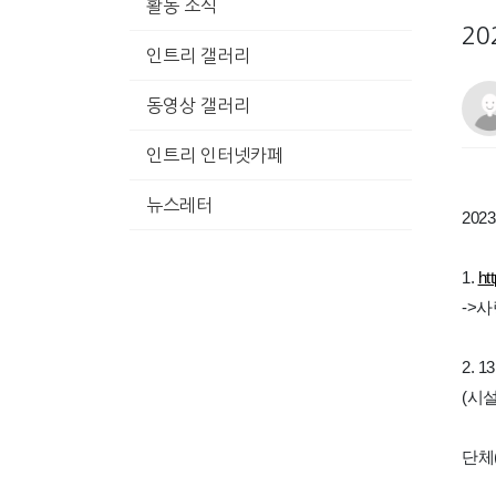
활동 소식
2
인트리 갤러리
동영상 갤러리
인트리 인터넷카페
뉴스레터
20
1.
ht
->
2.
(시
단체