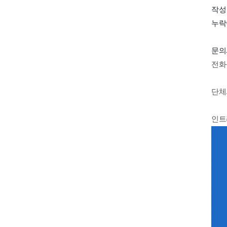
작성
누락
문
전화응
단체
인트