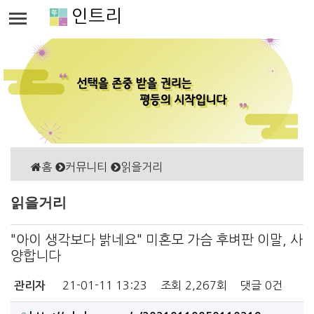
인트리
홈
커뮤니티
읽을거리
읽을거리
"아이 생각보다 밝네요" 미혼모 가슴 후벼판 이말, 사
양합니다
21-01-11 13:23
조회
2,267회
댓글
0건
관리자