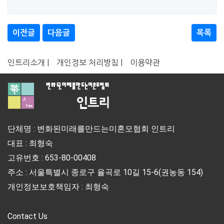
이전글
다음글
목록
인트리소개 |
개인정보 처리방침 |
이용약관
단체명 : 변화된미래를만드는미혼모협회 인트리
대표 : 최형숙
고유번호 : 653-80-00408
주소 : 서울특별시 종로구 율곡로 10길 15-6(권농동 154)
개인정보보호책임자 : 최형숙
Contact Us