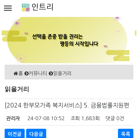
인트리
홈
커뮤니티
읽을거리
읽을거리
[2024 한부모가족 복지서비스] 5. 금융법률지원편
24-07-08 10:52
조회
1,683회
댓글
0건
관리자
이전글
다음글
목록