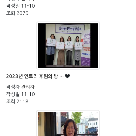
작성일
11-10
조회
2079
2023년 인트리 후원의 밤 …
작성자
관리자
작성일
11-10
조회
2118