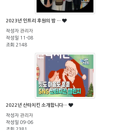
2023년 인트리 후원의 밤 …
작성자
관리자
작성일
11-08
조회
2148
2022년 산타치킨 소개합니다…
작성자
관리자
작성일
09-06
조회
2381