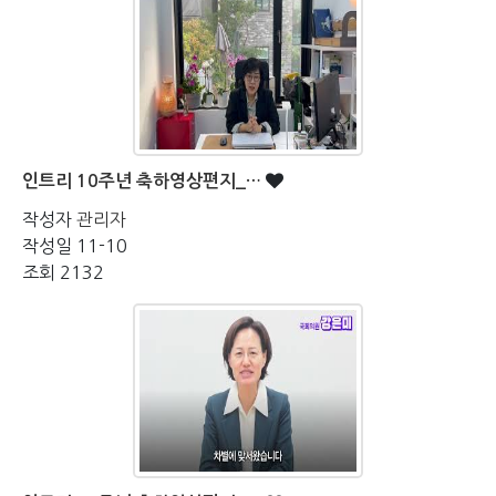
인트리 10주년 축하영상편지_…
작성자
관리자
작성일
11-10
조회
2132