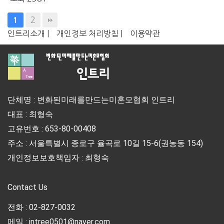
2
1
인트리소개 |
개인정보 처리방침 |
이용약관
단체명 : 변화된미래를만드는미혼모협회 인트리
대표 : 최형숙
고유번호 : 653-80-00408
주소 : 서울특별시 종로구 율곡로 10길 15-6(권농동 154)
개인정보보호책임자 : 최형숙
Contact Us
전화 : 02-827-0032
메일 : intree0501@naver.com