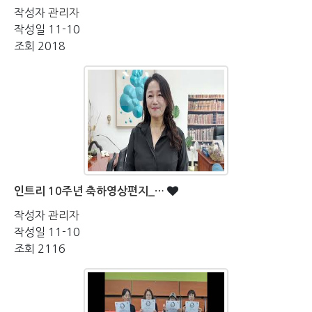
작성자
관리자
작성일
11-10
조회
2018
인트리 10주년 축하영상편지_…
작성자
관리자
작성일
11-10
조회
2116