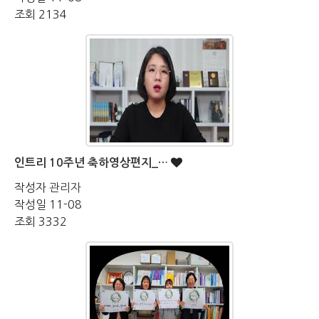
조회
2134
인트리 10주년 축하영상편지_…
작성자
관리자
작성일
11-08
조회
3332