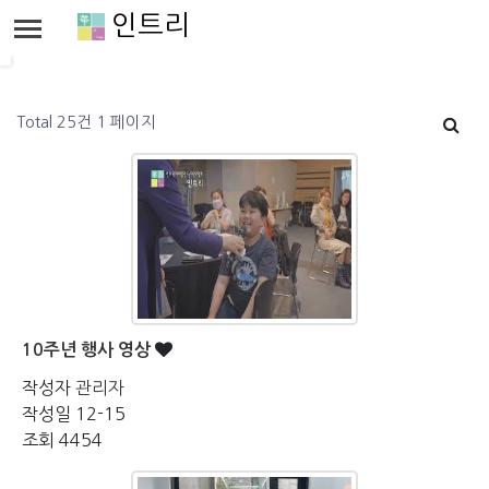
인트리
Total 25건
1 페이지
10주년 행사 영상
작성자
관리자
작성일
12-15
조회
4454