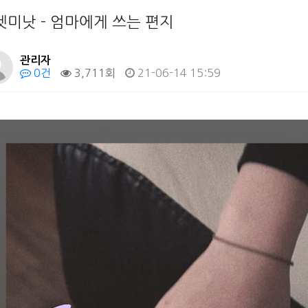
겟미낫 - 엄마에게 쓰는 편지
관리자
0건
3,711회
21-06-14 15:59